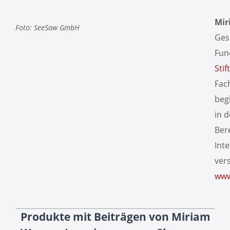
Mir
Foto: SeeSaw GmbH
Ges
Fun
Sti
Fac
beg
in 
Ber
Int
vers
www
Produkte mit Beiträgen von Miriam