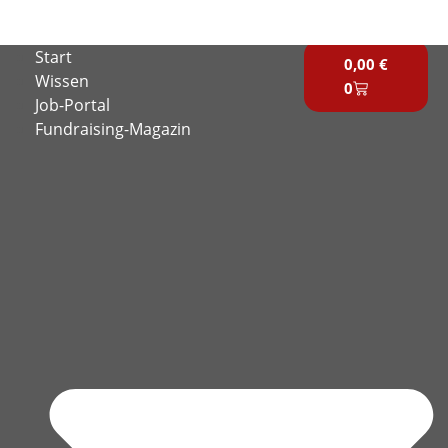
Zum
Inhalt
Warenkorb
Start
springen
0,00
€
Wissen
0
Job-Portal
Fundraising-Magazin