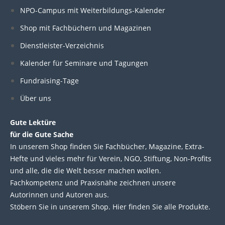
k
e
t
t
NPO-Campus mit Weiterbildungs-Kalender
e
b
t
u
Shop mit Fachbüchern und Magazinen
Dienstleister-Verzeichnis
d
o
e
b
Kalender für Seminare und Tagungen
i
o
r
e
Fundraising-Tage
Über uns
n
k
Gute Lektüre
für die Gute Sache
In unserem Shop finden Sie Fachbücher, Magazine, Extra-
Hefte und vieles mehr für Verein, NGO, Stiftung, Non-Profits
und alle, die die Welt besser machen wollen.
Fachkompetenz und Praxisnähe zeichnen unsere
Autorinnen und Autoren aus.
Stöbern Sie in unserem Shop. Hier finden Sie alle Produkte.