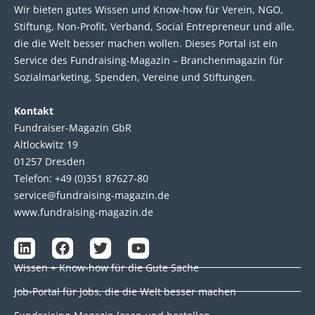
Wir bie­ten gutes Wis­sen und Know-how für Ver­ein, NGO,
Stif­tung, Non-Profit, Ver­band, Social Entre­pre­neur und alle,
die die Welt bes­ser machen wol­len. Die­ses Por­tal ist ein
Service des Fund­raising-Magazin – Bran­chen­magazin für
Sozial­marke­ting, Spen­den, Ver­eine und Stif­tun­gen.
Kontakt
Fundraiser-Magazin GbR
Altlockwitz 19
01257 Dresden
Telefon: +49 (0)351 87627-80
service@fundraising-magazin.de
www.fundraising-magazin.de
L
F
T
Y
i
a
w
o
Wissen + Know-how für die Gute Sache
n
c
i
u
k
e
t
t
Job-Portal für Jobs, die die Welt besser machen
e
b
t
u
d
o
e
b