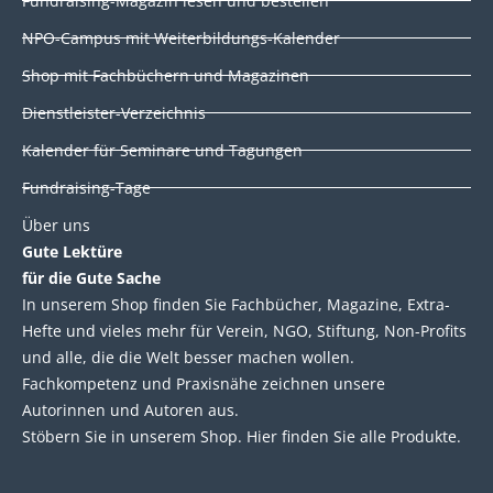
Fundraising-Magazin lesen und bestellen
i
o
r
e
NPO-Campus mit Weiterbildungs-Kalender
n
k
Shop mit Fachbüchern und Magazinen
Dienstleister-Verzeichnis
Kalender für Seminare und Tagungen
Fundraising-Tage
Über uns
Gute Lektüre
für die Gute Sache
In unserem Shop finden Sie Fachbücher, Magazine, Extra-
Hefte und vieles mehr für Verein, NGO, Stiftung, Non-Profits
und alle, die die Welt besser machen wollen.
Fachkompetenz und Praxisnähe zeichnen unsere
Autorinnen und Autoren aus.
Stöbern Sie in unserem Shop. Hier finden Sie alle Produkte.