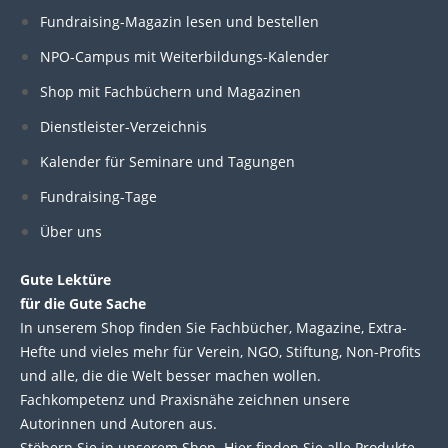
n
c
i
u
Fundraising-Magazin lesen und bestellen
k
e
t
t
NPO-Campus mit Weiterbildungs-Kalender
e
b
t
u
Shop mit Fachbüchern und Magazinen
Dienstleister-Verzeichnis
d
o
e
b
Kalender für Seminare und Tagungen
i
o
r
e
Fundraising-Tage
Über uns
n
k
Gute Lektüre
für die Gute Sache
In unserem Shop finden Sie Fachbücher, Magazine, Extra-
Hefte und vieles mehr für Verein, NGO, Stiftung, Non-Profits
und alle, die die Welt besser machen wollen.
Fachkompetenz und Praxisnähe zeichnen unsere
Autorinnen und Autoren aus.
Stöbern Sie in unserem Shop. Hier finden Sie alle Produkte.