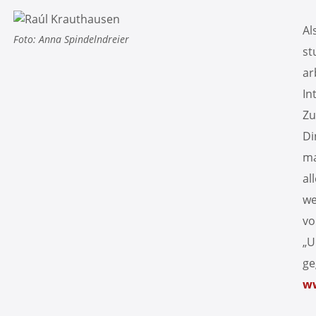
Al
Foto: Anna Spindelndreier
st
ar
In
Zu
Di
ma
al
we
vo
„U
ge
w