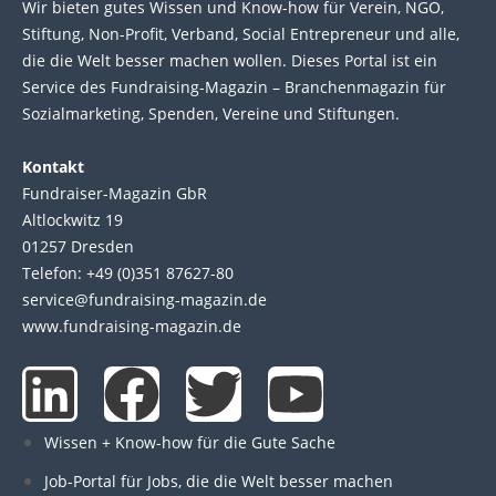
Wir bie­ten gutes Wis­sen und Know-how für Ver­ein, NGO,
Stif­tung, Non-Profit, Ver­band, Social Entre­pre­neur und alle,
die die Welt bes­ser machen wol­len. Die­ses Por­tal ist ein
Service des Fund­raising-Magazin – Bran­chen­magazin für
Sozial­marke­ting, Spen­den, Ver­eine und Stif­tun­gen.
Kontakt
Fundraiser-Magazin GbR
Altlockwitz 19
01257 Dresden
Telefon: +49 (0)351 87627-80
service@fundraising-magazin.de
www.fundraising-magazin.de
L
F
T
Y
i
a
w
o
Wissen + Know-how für die Gute Sache
Job-Portal für Jobs, die die Welt besser machen