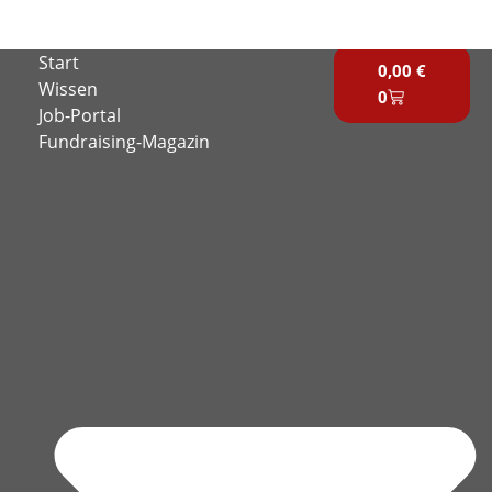
Zum
Inhalt
Warenkorb
Start
springen
0,00
€
Wissen
0
Job-Portal
Fundraising-Magazin