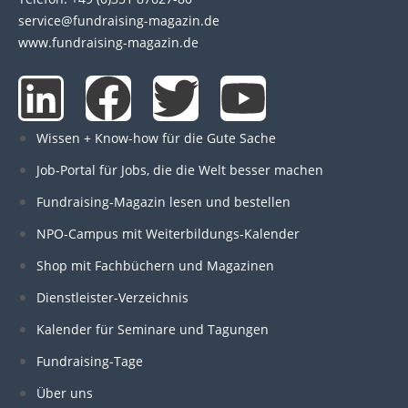
service@fundraising-magazin.de
www.fundraising-magazin.de
L
F
T
Y
i
a
w
o
Wissen + Know-how für die Gute Sache
n
c
i
u
Job-Portal für Jobs, die die Welt besser machen
Fundraising-Magazin lesen und bestellen
k
e
t
t
NPO-Campus mit Weiterbildungs-Kalender
e
b
t
u
Shop mit Fachbüchern und Magazinen
Dienstleister-Verzeichnis
d
o
e
b
Kalender für Seminare und Tagungen
i
o
r
e
Fundraising-Tage
Über uns