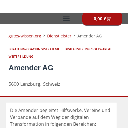
Zum
Inhalt
springen
0,00
€
Warenkor
gutes-wissen.org
Dienstleister
Amender AG
|
|
BERATUNG/COACHING/STRATEGIE
DIGITALISIERUNG/SOFTWARE/IT
WEITERBILDUNG
Amender AG
5600
Lenzburg,
Schweiz
Die Amender begleitet Hilfswerke, Vereine und
Verbände auf dem Weg der digitalen
Transformation in folgenden Bereichen: