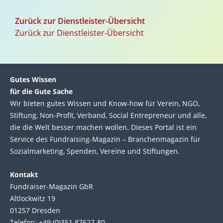
Zurück zur Dienstleister-Übersicht
Zurück zur Dienstleister-Übersicht
Gutes Wissen
für die Gute Sache
Wir bie­ten gutes Wis­sen und Know-how für Ver­ein, NGO,
Stif­tung, Non-Profit, Ver­band, Social Entre­pre­neur und alle,
die die Welt bes­ser machen wol­len. Die­ses Por­tal ist ein
Service des Fund­raising-Magazin – Bran­chen­magazin für
Sozial­marke­ting, Spen­den, Ver­eine und Stif­tun­gen.
Kontakt
Fundraiser-Magazin GbR
Altlockwitz 19
01257 Dresden
Telefon: +49 (0)351 87627-80