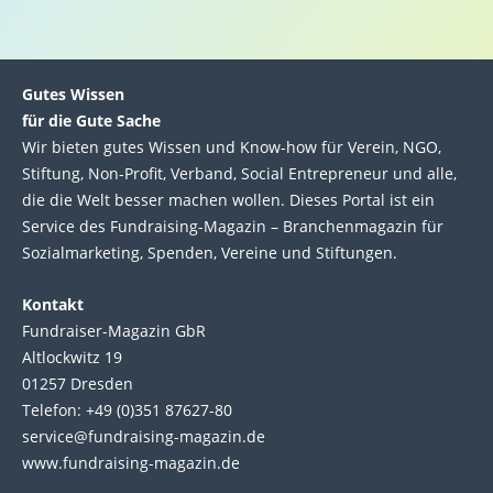
Gutes Wissen
für die Gute Sache
Wir bie­ten gutes Wis­sen und Know-how für Ver­ein, NGO,
Stif­tung, Non-Profit, Ver­band, Social Entre­pre­neur und alle,
die die Welt bes­ser machen wol­len. Die­ses Por­tal ist ein
Service des Fund­raising-Magazin – Bran­chen­magazin für
Sozial­marke­ting, Spen­den, Ver­eine und Stif­tun­gen.
Kontakt
Fundraiser-Magazin GbR
Altlockwitz 19
01257 Dresden
Telefon: +49 (0)351 87627-80
service@fundraising-magazin.de
www.fundraising-magazin.de