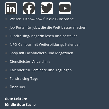
L
F
T
Y
i
a
w
o
Wissen + Know-how für die Gute Sache
n
c
i
u
Job-Portal für Jobs, die die Welt besser machen
Fundraising-Magazin lesen und bestellen
k
e
t
t
NPO-Campus mit Weiterbildungs-Kalender
e
b
t
u
Shop mit Fachbüchern und Magazinen
Dienstleister-Verzeichnis
d
o
e
b
Kalender für Seminare und Tagungen
i
o
r
e
Fundraising-Tage
Über uns
n
k
Gute Lektüre
für die Gute Sache