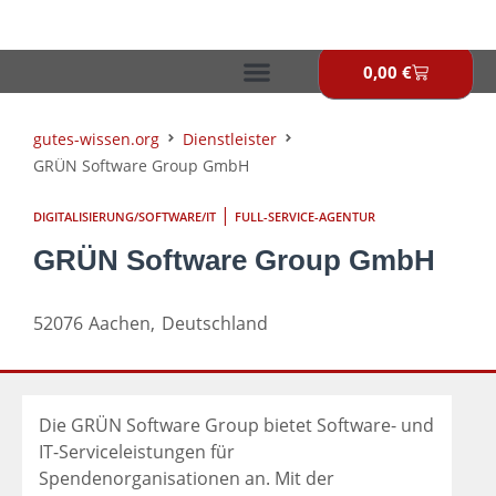
Zum
Inhalt
springen
0,00
€
Warenkor
gutes-wissen.org
Dienstleister
GRÜN Software Group GmbH
|
DIGITALISIERUNG/SOFTWARE/IT
FULL-SERVICE-AGENTUR
GRÜN Software Group GmbH
52076
Aachen,
Deutschland
Die GRÜN Software Group bietet Software- und
IT-Serviceleistungen für
Spendenorganisationen an. Mit der