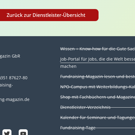
Zurück zur Dienstleister-Übersicht
Wissen + Know-how für die Gute Sa
gazin GbR
Job-Portal für Jobs, die die Welt bess
machen
n
Fundraising-Magazin lesen und best
0)351 87627-80
aising-
NPO-Campus mit Weiterbildungs-Ka
Shop mit Fachbüchern und Magazin
ng-magazin.de
Dienstleister-Verzeichnis
T
Y
Kalender für Seminare und Tagunge
w
o
i
u
Fundraising-Tage
t
t