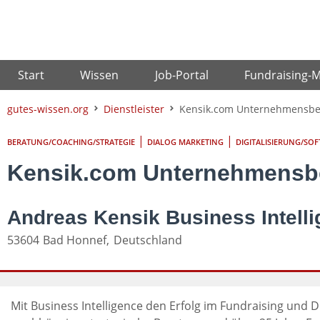
Zum
Inhalt
springen
Start
Wissen
Job-Portal
Fundraising-
gutes-wissen.org
Dienstleister
Kensik.com Unternehmensbe
|
|
BERATUNG/COACHING/STRATEGIE
DIALOG MARKETING
DIGITALISIERUNG/SOF
Kensik.com Unternehmensb
Andreas Kensik Business Intell
53604
Bad Honnef,
Deutschland
Mit Business Intelligence den Erfolg im Fundraising und D