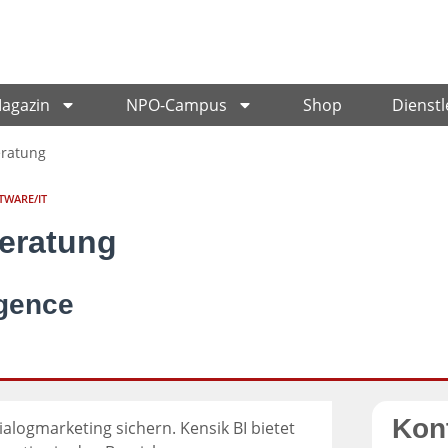
Magazin
NPO-Campus
Shop
Dienstl
ratung
TWARE/IT
eratung
igence
Kon
ialogmarketing sichern. Kensik BI bietet