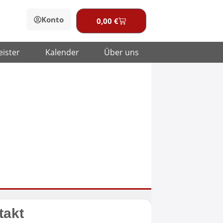
Konto
0,00
€
Warenkorb
eister
Kalender
Über uns
takt