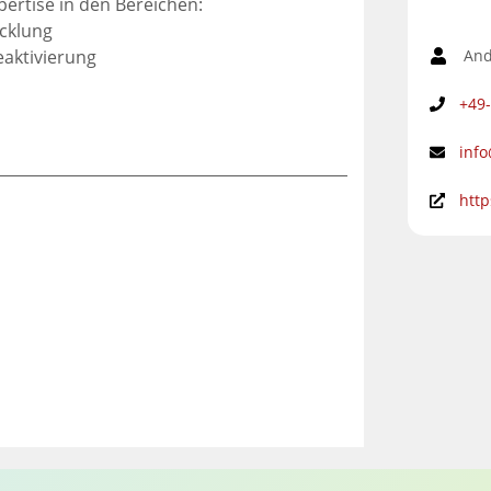
ertise in den Bereichen:
cklung
And
aktivierung
+49
inf
http