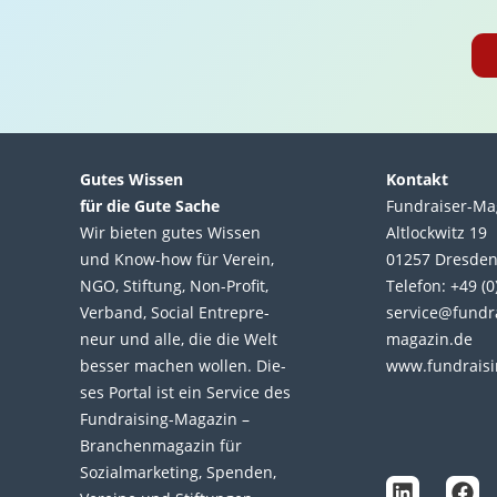
Gutes Wissen
Kontakt
für die Gute Sache
Fundraiser-Ma
Wir bie­ten gutes Wis­sen
Altlockwitz 19
und Know-how für Ver­ein,
01257 Dresde
NGO, Stif­tung, Non-Profit,
Telefon: +49 (
Ver­band, Social Entre­pre­
service@fundr
neur und alle, die die Welt
magazin.de
bes­ser machen wol­len. Die­
www.fundraisi
ses Por­tal ist ein Service des
L
F
Fund­raising-Magazin –
i
a
Bran­chen­magazin für
n
c
Sozial­marke­ting, Spen­den,
k
e