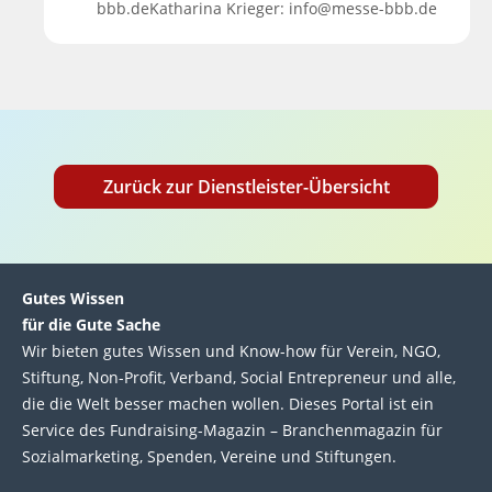
bbb.deKatharina Krieger: info@messe-bbb.de
Zurück zur Dienstleister-Übersicht
Gutes Wissen
für die Gute Sache
Wir bie­ten gutes Wis­sen und Know-how für Ver­ein, NGO,
Stif­tung, Non-Profit, Ver­band, Social Entre­pre­neur und alle,
die die Welt bes­ser machen wol­len. Die­ses Por­tal ist ein
Service des Fund­raising-Magazin – Bran­chen­magazin für
Sozial­marke­ting, Spen­den, Ver­eine und Stif­tun­gen.