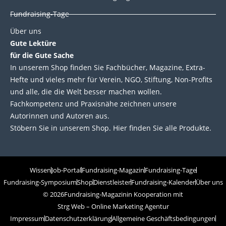
Fundraising-Tage
Über uns
Gute Lektüre
für die Gute Sache
In unserem Shop finden Sie Fachbücher, Magazine, Extra-
Hefte und vieles mehr für Verein, NGO, Stiftung, Non-Profits
und alle, die die Welt besser machen wollen.
Fachkompetenz und Praxisnähe zeichnen unsere
Autorinnen und Autoren aus.
Stöbern Sie in unserem Shop. Hier finden Sie alle Produkte.
Wissen
Job-Portal
Fundraising-Magazin
Fundraising-Tage
Fundraising-Symposium
Shop
Dienstleister
Fundraising-Kalender
Über uns
© 2026
Fundraising-Magazin
in Kooperation mit
Strg Web – Online Marketing Agentur
Impressum
Datenschutzerklärung
Allgemeine Geschäftsbedingungen