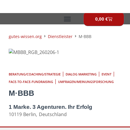
Zum
Inhalt
springen
0,00
€
Warenkor
gutes-wissen.org
Dienstleister
M·BBB
|
|
|
BERATUNG/COACHING/STRATEGIE
DIALOG MARKETING
EVENT
|
FACE-TO-FACE-FUNDRAISING
UMFRAGEN/MEINUNGSFORSCHUNG
M·BBB
1 Marke. 3 Agenturen. Ihr Erfolg
10119
Berlin,
Deutschland