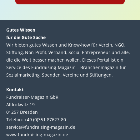
Zurück zur Dienstleister-Übersicht
Gutes Wissen
für die Gute Sache
Wir bie­ten gutes Wis­sen und Know-how für Ver­ein, NGO,
Stif­tung, Non-Profit, Ver­band, Social Entre­pre­neur und alle,
die die Welt bes­ser machen wol­len. Die­ses Por­tal ist ein
Service des Fund­raising-Magazin – Bran­chen­magazin für
Sozial­marke­ting, Spen­den, Ver­eine und Stif­tun­gen.
Kontakt
Fundraiser-Magazin GbR
Altlockwitz 19
01257 Dresden
Telefon: +49 (0)351 87627-80
service@fundraising-magazin.de
www.fundraising-magazin.de