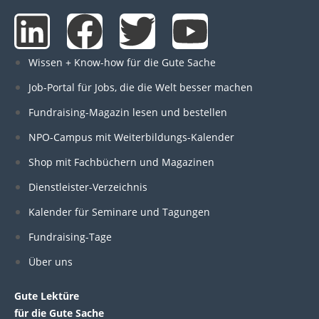
L
F
T
Y
i
a
w
o
Wissen + Know-how für die Gute Sache
n
c
i
u
Job-Portal für Jobs, die die Welt besser machen
Fundraising-Magazin lesen und bestellen
k
e
t
t
NPO-Campus mit Weiterbildungs-Kalender
e
b
t
u
Shop mit Fachbüchern und Magazinen
Dienstleister-Verzeichnis
d
o
e
b
Kalender für Seminare und Tagungen
i
o
r
e
Fundraising-Tage
Über uns
n
k
Gute Lektüre
für die Gute Sache