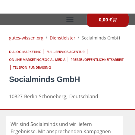
Zum
Inhalt
springen
0,00
€
Warenkor
gutes-wissen.org
Dienstleister
Socialminds GmbH
|
|
DIALOG MARKETING
FULL-SERVICE-AGENTUR
|
ONLINE MARKETING/SOCIAL MEDIA
PRESSE-/ÖFFENTLICHKEITSARBEIT
|
TELEFON-FUNDRAISING
Socialminds GmbH
10827
Berlin-Schöneberg,
Deutschland
Wir sind Socialminds und wir liefern
Ergebnisse. Mit ansprechenden Kampagnen