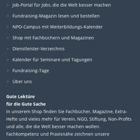
k
e
t
t
Job-Portal für Jobs, die die Welt besser machen
e
b
t
u
d
o
e
b
Fundraising-Magazin lesen und bestellen
i
o
r
e
n
k
NPO-Campus mit Weiterbildungs-Kalender
Shop mit Fachbüchern und Magazinen
Dienstleister-Verzeichnis
Kalender für Seminare und Tagungen
Fundraising-Tage
Über uns
Gute Lektüre
für die Gute Sache
In unserem Shop finden Sie Fachbücher, Magazine, Extra-
Hefte und vieles mehr für Verein, NGO, Stiftung, Non-Profits
und alle, die die Welt besser machen wollen.
Fachkompetenz und Praxisnähe zeichnen unsere