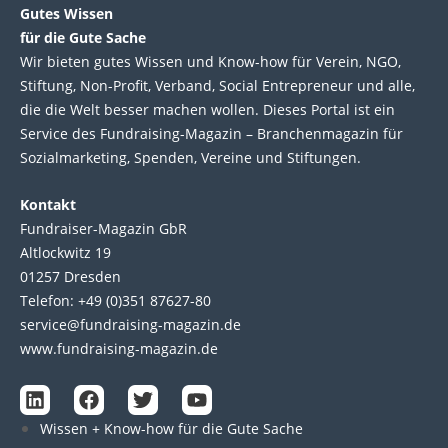
Gutes Wissen
für die Gute Sache
Wir bie­ten gutes Wis­sen und Know-how für Ver­ein, NGO,
Stif­tung, Non-Profit, Ver­band, Social Entre­pre­neur und alle,
die die Welt bes­ser machen wol­len. Die­ses Por­tal ist ein
Service des Fund­raising-Magazin – Bran­chen­magazin für
Sozial­marke­ting, Spen­den, Ver­eine und Stif­tun­gen.
Kontakt
Fundraiser-Magazin GbR
Altlockwitz 19
01257 Dresden
Telefon: +49 (0)351 87627-80
service@fundraising-magazin.de
www.fundraising-magazin.de
L
F
T
Y
i
a
w
o
Wissen + Know-how für die Gute Sache
n
c
i
u