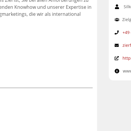
 Ziel ist, Sie bei allen Anforderungen zu
Sil
ifenden Knowhow und unserer Expertise in
arketings, die wir als international
Ziel
+49 
zie
htt
www