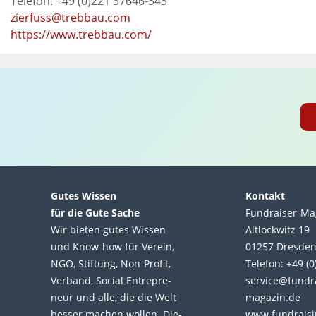
Telefon: +49 (0)221 37646-343
zierfuss@trebbau.com
https://www.trebbau.com/
Gutes Wissen
Kontakt
für die Gute Sache
Fundraiser-Ma
Wir bie­ten gutes Wis­sen
Altlockwitz 19
und Know-how für Ver­ein,
01257 Dresde
NGO, Stif­tung, Non-Profit,
Telefon: +49 (
Ver­band, Social Entre­pre­
service@fundr
neur und alle, die die Welt
magazin.de
bes­ser machen wol­len. Die­
www.fundraisi