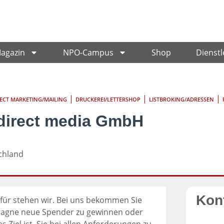
Magazin
NPO-Campus
Shop
Dienstl
|
|
|
RECT MARKETING/MAILING
DRUCKEREI/LETTERSHOP
LISTBROKING/ADRESSEN
direct media GmbH
chland
Kon
ür stehen wir. Bei uns bekommen Sie
mpagne neue Spender zu gewinnen oder