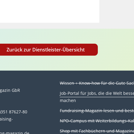
Zurück zur Dienstleister-Übersicht
Wissen + Know-how für die Gute Sa
gazin GbR
Job-Portal für Jobs, die die Welt bess
machen
n
Fundraising-Magazin lesen und best
0)351 87627-80
aising-
NPO-Campus mit Weiterbildungs-Ka
Shop mit Fachbüchern und Magazin
ng-magazin.de