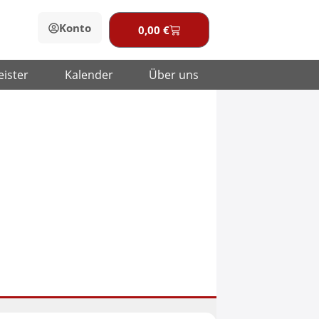
Konto
0,00
€
Warenkorb
eister
Kalender
Über uns