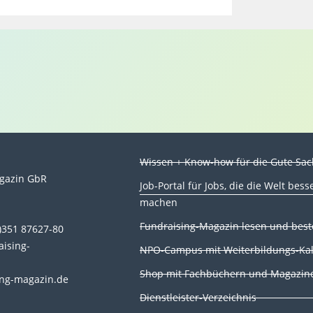
Wissen + Know-how für die Gute Sa
gazin GbR
Job-Portal für Jobs, die die Welt bess
machen
n
Fundraising-Magazin lesen und best
0)351 87627-80
aising-
NPO-Campus mit Weiterbildungs-Ka
Shop mit Fachbüchern und Magazin
ng-magazin.de
Dienstleister-Verzeichnis
T
Y