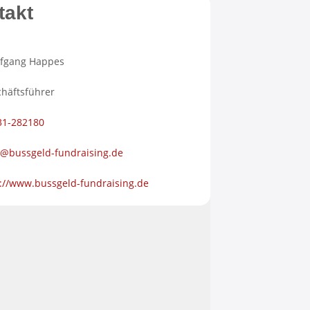
takt
fgang Happes
häftsführer
31-282180
t@bussgeld-fundraising.de
://www.bussgeld-fundraising.de