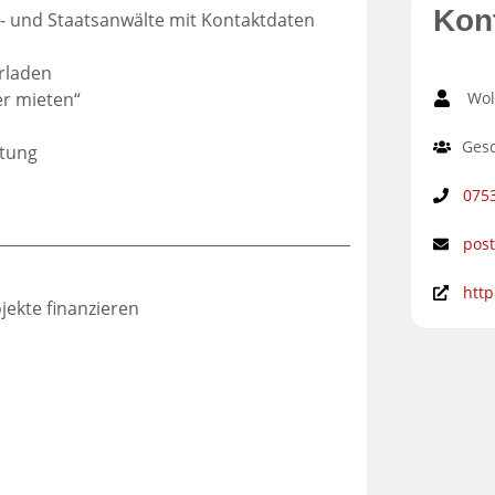
Kon
s- und Staatsanwälte mit Kontaktdaten
erladen
Wol
er mieten“
Gesc
ltung
075
pos
http
jekte finanzieren