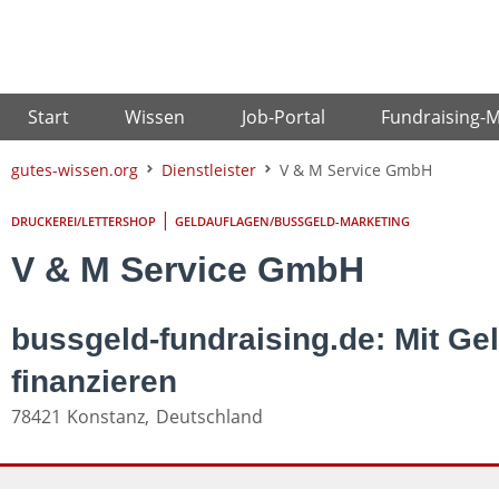
Zum
Inhalt
springen
Start
Wissen
Job-Portal
Fundraising-
gutes-wissen.org
Dienstleister
V & M Service GmbH
|
DRUCKEREI/LETTERSHOP
GELDAUFLAGEN/BUSSGELD-MARKETING
V & M Service GmbH
bussgeld-fundraising.de: Mit Gel
finanzieren
78421
Konstanz,
Deutschland