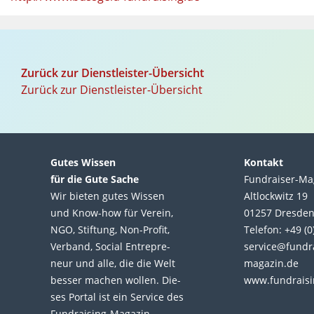
Zurück zur Dienstleister-Übersicht
Zurück zur Dienstleister-Übersicht
Gutes Wissen
Kontakt
für die Gute Sache
Fundraiser-Ma
Wir bie­ten gutes Wis­sen
Altlockwitz 19
und Know-how für Ver­ein,
01257 Dresde
NGO, Stif­tung, Non-Profit,
Telefon: +49 (
Ver­band, Social Entre­pre­
service@fundr
neur und alle, die die Welt
magazin.de
bes­ser machen wol­len. Die­
www.fundraisi
ses Por­tal ist ein Service des
L
F
Fund­raising-Magazin –