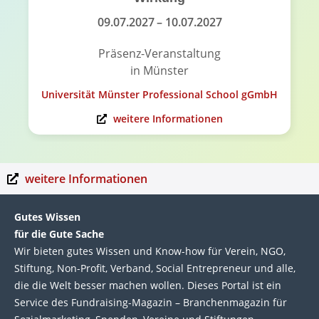
09.07.2027
– 10.07.2027
Präsenz-Veranstaltung
in Münster
Universität Münster Professional School gGmbH
weitere Informationen
weitere Informationen
Gutes Wissen
für die Gute Sache
Wir bie­ten gutes Wis­sen und Know-how für Ver­ein, NGO,
Stif­tung, Non-Profit, Ver­band, Social Entre­pre­neur und alle,
die die Welt bes­ser machen wol­len. Die­ses Por­tal ist ein
Service des Fund­raising-Magazin – Bran­chen­magazin für