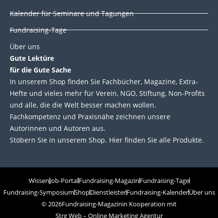
Kalender für Seminare und Tagungen
Fundraising-Tage
Über uns
Gute Lektüre
für die Gute Sache
In unserem Shop finden Sie Fachbücher, Magazine, Extra-
Hefte und vieles mehr für Verein, NGO, Stiftung, Non-Profits
und alle, die die Welt besser machen wollen.
Fachkompetenz und Praxisnähe zeichnen unsere
Autorinnen und Autoren aus.
Stöbern Sie in unserem Shop. Hier finden Sie alle Produkte.
Wissen
Job-Portal
Fundraising-Magazin
Fundraising-Tage
Fundraising-Symposium
Shop
Dienstleister
Fundraising-Kalender
Über uns
© 2026
Fundraising-Magazin
in Kooperation mit
Strg Web – Online Marketing Agentur