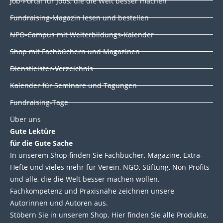
Job-Portal für Jobs, die die Welt besser machen
e
b
t
u
d
o
e
b
Fundraising-Magazin lesen und bestellen
i
o
r
e
NPO-Campus mit Weiterbildungs-Kalender
n
k
Shop mit Fachbüchern und Magazinen
Dienstleister-Verzeichnis
Kalender für Seminare und Tagungen
Fundraising-Tage
Über uns
Gute Lektüre
für die Gute Sache
In unserem Shop finden Sie Fachbücher, Magazine, Extra-
Hefte und vieles mehr für Verein, NGO, Stiftung, Non-Profits
und alle, die die Welt besser machen wollen.
Fachkompetenz und Praxisnähe zeichnen unsere
Autorinnen und Autoren aus.
Stöbern Sie in unserem Shop. Hier finden Sie alle Produkte.