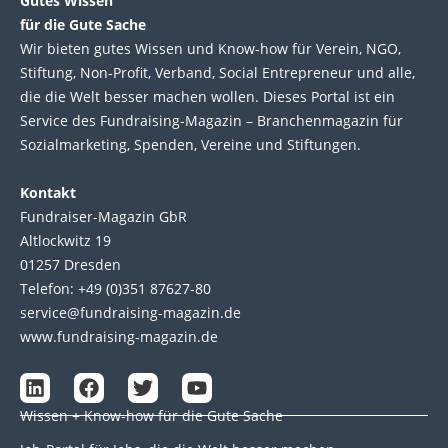
Gutes Wissen
für die Gute Sache
Wir bie­ten gutes Wis­sen und Know-how für Ver­ein, NGO,
Stif­tung, Non-Profit, Ver­band, Social Entre­pre­neur und alle,
die die Welt bes­ser machen wol­len. Die­ses Por­tal ist ein
Service des Fund­raising-Magazin – Bran­chen­magazin für
Sozial­marke­ting, Spen­den, Ver­eine und Stif­tun­gen.
Kontakt
Fundraiser-Magazin GbR
Altlockwitz 19
01257 Dresden
Telefon: +49 (0)351 87627-80
service@fundraising-magazin.de
www.fundraising-magazin.de
L
F
T
Y
i
a
w
o
Wissen + Know-how für die Gute Sache
n
c
i
u
k
e
t
t