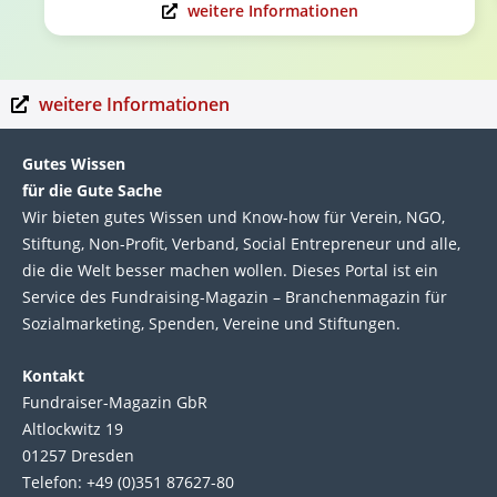
weitere Informationen
weitere Informationen
Gutes Wissen
für die Gute Sache
Wir bie­ten gutes Wis­sen und Know-how für Ver­ein, NGO,
Stif­tung, Non-Profit, Ver­band, Social Entre­pre­neur und alle,
die die Welt bes­ser machen wol­len. Die­ses Por­tal ist ein
Service des Fund­raising-Magazin – Bran­chen­magazin für
Sozial­marke­ting, Spen­den, Ver­eine und Stif­tun­gen.
Kontakt
Fundraiser-Magazin GbR
Altlockwitz 19
01257 Dresden
Telefon: +49 (0)351 87627-80