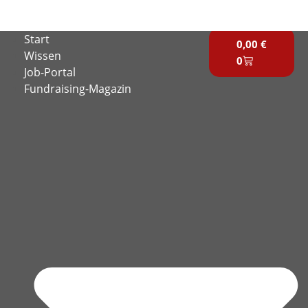
Zum
Inhalt
Warenkorb
Start
springen
0,00
€
Wissen
0
Job-Portal
Fundraising-Magazin