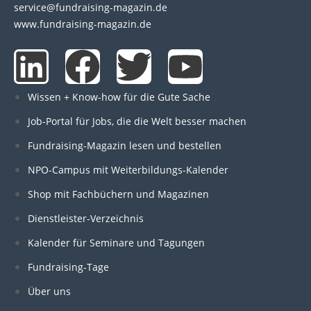
service@fundraising-magazin.de
www.fundraising-magazin.de
L
F
T
Y
i
a
w
o
Wissen + Know-how für die Gute Sache
n
c
i
u
Job-Portal für Jobs, die die Welt besser machen
Fundraising-Magazin lesen und bestellen
k
e
t
t
NPO-Campus mit Weiterbildungs-Kalender
e
b
t
u
Shop mit Fachbüchern und Magazinen
Dienstleister-Verzeichnis
d
o
e
b
Kalender für Seminare und Tagungen
i
o
r
e
Fundraising-Tage
Über uns
n
k