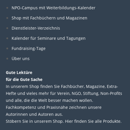
k
e
t
t
NPO-Campus mit Weiterbildungs-Kalender
e
b
t
u
Shop mit Fachbüchern und Magazinen
Dienstleister-Verzeichnis
d
o
e
b
Kalender für Seminare und Tagungen
i
o
r
e
Fundraising-Tage
Über uns
n
k
Gute Lektüre
für die Gute Sache
In unserem Shop finden Sie Fachbücher, Magazine, Extra-
Hefte und vieles mehr für Verein, NGO, Stiftung, Non-Profits
und alle, die die Welt besser machen wollen.
Fachkompetenz und Praxisnähe zeichnen unsere
Autorinnen und Autoren aus.
Stöbern Sie in unserem Shop. Hier finden Sie alle Produkte.