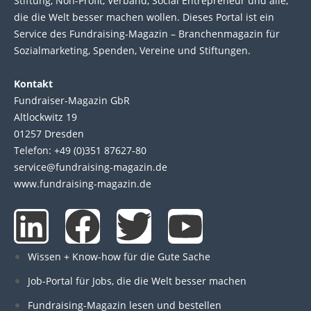
Stif­tung, Non-Profit, Ver­band, Social Entre­pre­neur und alle,
die die Welt bes­ser machen wol­len. Die­ses Por­tal ist ein
Service des Fund­raising-Magazin – Bran­chen­magazin für
Sozial­marke­ting, Spen­den, Ver­eine und Stif­tun­gen.
Kontakt
Fundraiser-Magazin GbR
Altlockwitz 19
01257 Dresden
Telefon: +49 (0)351 87627-80
service@fundraising-magazin.de
www.fundraising-magazin.de
L
F
T
Y
i
a
w
o
Wissen + Know-how für die Gute Sache
n
c
i
u
Job-Portal für Jobs, die die Welt besser machen
Fundraising-Magazin lesen und bestellen