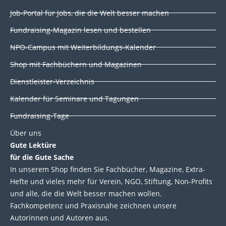
k
e
t
t
Job-Portal für Jobs, die die Welt besser machen
e
b
t
u
d
o
e
b
Fundraising-Magazin lesen und bestellen
i
o
r
e
NPO-Campus mit Weiterbildungs-Kalender
n
k
Shop mit Fachbüchern und Magazinen
Dienstleister-Verzeichnis
Kalender für Seminare und Tagungen
Fundraising-Tage
Über uns
Gute Lektüre
für die Gute Sache
In unserem Shop finden Sie Fachbücher, Magazine, Extra-
Hefte und vieles mehr für Verein, NGO, Stiftung, Non-Profits
und alle, die die Welt besser machen wollen.
Fachkompetenz und Praxisnähe zeichnen unsere
Autorinnen und Autoren aus.