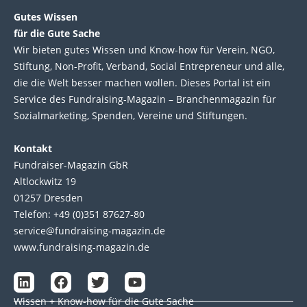
Gutes Wissen
für die Gute Sache
Wir bie­ten gutes Wis­sen und Know-how für Ver­ein, NGO,
Stif­tung, Non-Profit, Ver­band, Social Entre­pre­neur und alle,
die die Welt bes­ser machen wol­len. Die­ses Por­tal ist ein
Service des Fund­raising-Magazin – Bran­chen­magazin für
Sozial­marke­ting, Spen­den, Ver­eine und Stif­tun­gen.
Kontakt
Fundraiser-Magazin GbR
Altlockwitz 19
01257 Dresden
Telefon: +49 (0)351 87627-80
service@fundraising-magazin.de
www.fundraising-magazin.de
L
F
T
Y
i
a
w
o
Wissen + Know-how für die Gute Sache
n
c
i
u