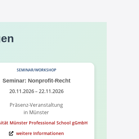
gen
SEMINAR/WORKSHOP
Seminar: Nonprofit-Recht
Infoabend
Governance
20.11.2026
– 22.11.2026
Präsenz-Veranstaltung
in Münster
On
sität Münster Professional School gGmbH
Universität Mü
weitere Informationen