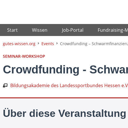
Zum
Inhalt
springen
Start
Wissen
Job-Portal
Fundraising-
gutes-wissen.org
Events
Crowdfunding – Schwarmfinanzierun
SEMINAR-WORKSHOP
Crowdfunding - Schwar
Bildungsakademie des Landessportbundes Hessen e.V
Über diese Veranstaltung