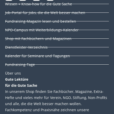
i
a
w
o
Wissen + Know-how für die Gute Sache
n
c
i
u
k
e
t
t
Job-Portal für Jobs, die die Welt besser machen
e
b
t
u
d
o
e
b
Fundraising-Magazin lesen und bestellen
i
o
r
e
NPO-Campus mit Weiterbildungs-Kalender
n
k
Shop mit Fachbüchern und Magazinen
Dienstleister-Verzeichnis
Kalender für Seminare und Tagungen
Fundraising-Tage
Über uns
Gute Lektüre
für die Gute Sache
In unserem Shop finden Sie Fachbücher, Magazine, Extra-
Hefte und vieles mehr für Verein, NGO, Stiftung, Non-Profits
und alle, die die Welt besser machen wollen.
Fachkompetenz und Praxisnähe zeichnen unsere