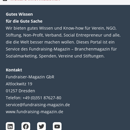
Gutes Wissen
für die Gute Sache
Wir bie­ten gutes Wis­sen und Know-how für Ver­ein, NGO,
Stif­tung, Non-Profit, Ver­band, Social Entre­pre­neur und alle,
die die Welt bes­ser machen wol­len. Die­ses Por­tal ist ein
Service des Fund­raising-Magazin – Bran­chen­magazin für
Sozial­marke­ting, Spen­den, Ver­eine und Stif­tun­gen.
Kontakt
Fundraiser-Magazin GbR
Altlockwitz 19
01257 Dresden
Telefon: +49 (0)351 87627-80
service@fundraising-magazin.de
www.fundraising-magazin.de
L
F
T
Y