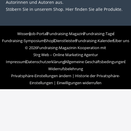
Autorinnen und Autoren aus.
Stöbern Sie in unserem Shop. Hier finden Sie alle Produkte.
Wissen
Job-Portal
Fundraising-Magazin
Fundraising-Tage
Fundraising-Symposium
Shop
Dienstleister
Fundraising-Kalender
Über uns
© 2026
Fundraising-Magazin
in Kooperation mit
Strg Web – Online Marketing Agentur
Impressum
Datenschutzerklärung
Allgemeine Geschäftsbedingungen
Widerrufsbelehrung
Privatsphäre-Einstellungen ändern
|
Historie der Privatsphäre-
Einstellungen
|
Einwilligungen widerrufen