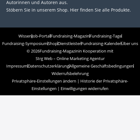
Autorinnen und Autoren aus.
Stöbern Sie in unserem Shop. Hier finden Sie alle Produkte.
Wissen
Job-Portal
Fundraising-Magazin
Fundraising-Tage
Fundraising-Symposium
Shop
Dienstleister
Fundraising-Kalender
Über uns
© 2026
Fundraising-Magazin
in Kooperation mit
Strg Web – Online Marketing Agentur
Impressum
Datenschutzerklärung
Allgemeine Geschäftsbedingungen
Widerrufsbelehrung
Privatsphäre-Einstellungen ändern
|
Historie der Privatsphäre-
Einstellungen
|
Einwilligungen widerrufen