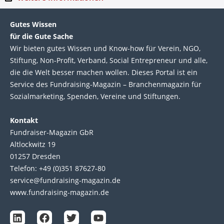
Gutes Wissen
für die Gute Sache
Wir bie­ten gutes Wis­sen und Know-how für Ver­ein, NGO,
Stif­tung, Non-Profit, Ver­band, Social Entre­pre­neur und alle,
die die Welt bes­ser machen wol­len. Die­ses Por­tal ist ein
Service des Fund­raising-Magazin – Bran­chen­magazin für
Sozial­marke­ting, Spen­den, Ver­eine und Stif­tun­gen.
Kontakt
Fundraiser-Magazin GbR
Altlockwitz 19
01257 Dresden
Telefon: +49 (0)351 87627-80
service@fundraising-magazin.de
www.fundraising-magazin.de
L
F
T
Y