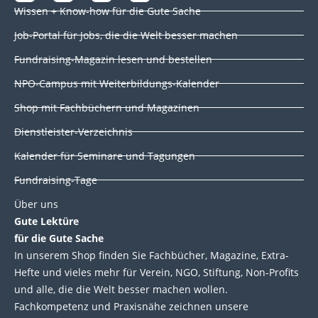
i
a
w
o
Wissen + Know-how für die Gute Sache
n
c
i
u
k
e
t
t
Job-Portal für Jobs, die die Welt besser machen
e
b
t
u
d
o
e
b
Fundraising-Magazin lesen und bestellen
i
o
r
e
NPO-Campus mit Weiterbildungs-Kalender
n
k
Shop mit Fachbüchern und Magazinen
Dienstleister-Verzeichnis
Kalender für Seminare und Tagungen
Fundraising-Tage
Über uns
Gute Lektüre
für die Gute Sache
In unserem Shop finden Sie Fachbücher, Magazine, Extra-
Hefte und vieles mehr für Verein, NGO, Stiftung, Non-Profits
und alle, die die Welt besser machen wollen.
Fachkompetenz und Praxisnähe zeichnen unsere