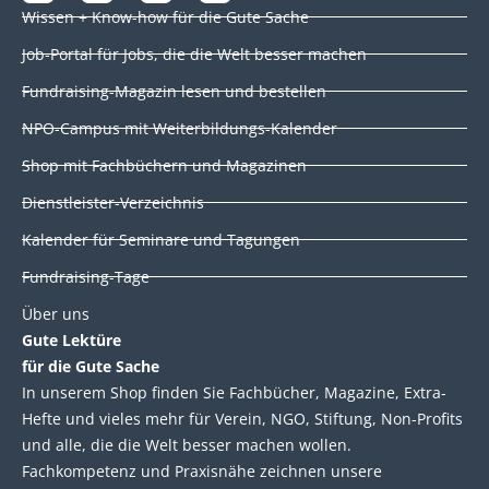
i
a
w
o
Wissen + Know-how für die Gute Sache
n
c
i
u
k
e
t
t
Job-Portal für Jobs, die die Welt besser machen
e
b
t
u
d
o
e
b
Fundraising-Magazin lesen und bestellen
i
o
r
e
NPO-Campus mit Weiterbildungs-Kalender
n
k
Shop mit Fachbüchern und Magazinen
Dienstleister-Verzeichnis
Kalender für Seminare und Tagungen
Fundraising-Tage
Über uns
Gute Lektüre
für die Gute Sache
In unserem Shop finden Sie Fachbücher, Magazine, Extra-
Hefte und vieles mehr für Verein, NGO, Stiftung, Non-Profits
und alle, die die Welt besser machen wollen.
Fachkompetenz und Praxisnähe zeichnen unsere