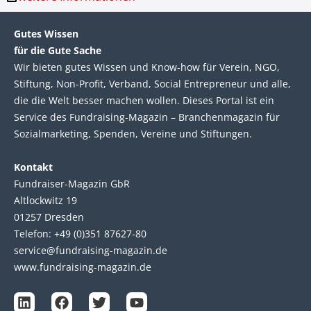
Gutes Wissen
für die Gute Sache
Wir bie­ten gutes Wis­sen und Know-how für Ver­ein, NGO,
Stif­tung, Non-Profit, Ver­band, Social Entre­pre­neur und alle,
die die Welt bes­ser machen wol­len. Die­ses Por­tal ist ein
Service des Fund­raising-Magazin – Bran­chen­magazin für
Sozial­marke­ting, Spen­den, Ver­eine und Stif­tun­gen.
Kontakt
Fundraiser-Magazin GbR
Altlockwitz 19
01257 Dresden
Telefon: +49 (0)351 87627-80
service@fundraising-magazin.de
www.fundraising-magazin.de
L
F
T
Y