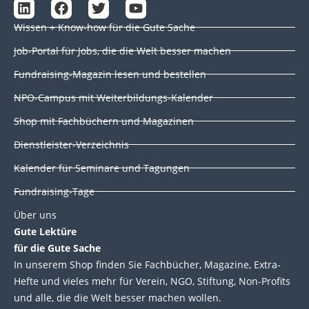
L
F
T
Y
i
a
w
o
Wissen + Know-how für die Gute Sache
n
c
i
u
k
e
t
t
Job-Portal für Jobs, die die Welt besser machen
e
b
t
u
d
o
e
b
Fundraising-Magazin lesen und bestellen
i
o
r
e
NPO-Campus mit Weiterbildungs-Kalender
n
k
Shop mit Fachbüchern und Magazinen
Dienstleister-Verzeichnis
Kalender für Seminare und Tagungen
Fundraising-Tage
Über uns
Gute Lektüre
für die Gute Sache
In unserem Shop finden Sie Fachbücher, Magazine, Extra-
Hefte und vieles mehr für Verein, NGO, Stiftung, Non-Profits
und alle, die die Welt besser machen wollen.