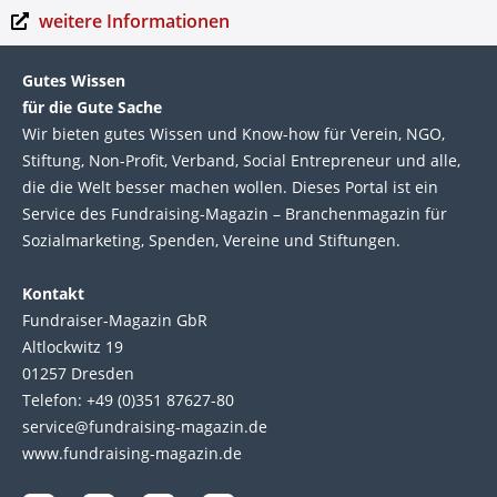
weitere Informationen
Gutes Wissen
für die Gute Sache
Wir bie­ten gutes Wis­sen und Know-how für Ver­ein, NGO,
Stif­tung, Non-Profit, Ver­band, Social Entre­pre­neur und alle,
die die Welt bes­ser machen wol­len. Die­ses Por­tal ist ein
Service des Fund­raising-Magazin – Bran­chen­magazin für
Sozial­marke­ting, Spen­den, Ver­eine und Stif­tun­gen.
Kontakt
Fundraiser-Magazin GbR
Altlockwitz 19
01257 Dresden
Telefon: +49 (0)351 87627-80
service@fundraising-magazin.de
www.fundraising-magazin.de