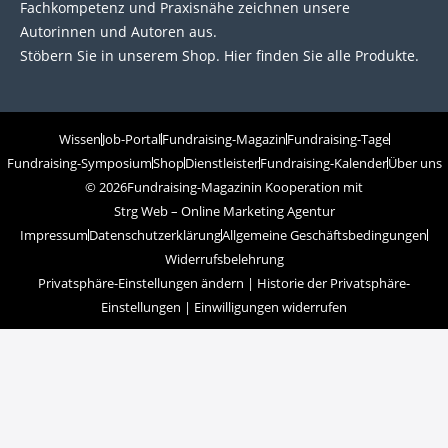
Fachkompetenz und Praxisnähe zeichnen unsere
Autorinnen und Autoren aus.
Stöbern Sie in unserem Shop. Hier finden Sie alle Produkte.
Wissen
Job-Portal
Fundraising-Magazin
Fundraising-Tage
Fundraising-Symposium
Shop
Dienstleister
Fundraising-Kalender
Über uns
© 2026
Fundraising-Magazin
in Kooperation mit
Strg Web – Online Marketing Agentur
Impressum
Datenschutzerklärung
Allgemeine Geschäftsbedingungen
Widerrufsbelehrung
Privatsphäre-Einstellungen ändern
|
Historie der Privatsphäre-
Einstellungen
|
Einwilligungen widerrufen