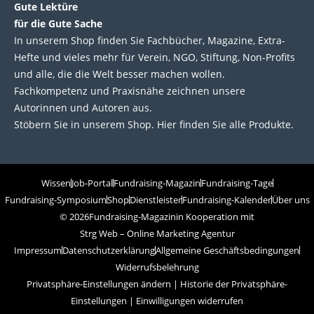
Gute Lektüre
für die Gute Sache
In unserem Shop finden Sie Fachbücher, Magazine, Extra-
Hefte und vieles mehr für Verein, NGO, Stiftung, Non-Profits
und alle, die die Welt besser machen wollen.
Fachkompetenz und Praxisnähe zeichnen unsere
Autorinnen und Autoren aus.
Stöbern Sie in unserem Shop. Hier finden Sie alle Produkte.
Wissen
Job-Portal
Fundraising-Magazin
Fundraising-Tage
Fundraising-Symposium
Shop
Dienstleister
Fundraising-Kalender
Über uns
© 2026
Fundraising-Magazin
in Kooperation mit
Strg Web – Online Marketing Agentur
Impressum
Datenschutzerklärung
Allgemeine Geschäftsbedingungen
Widerrufsbelehrung
Privatsphäre-Einstellungen ändern
|
Historie der Privatsphäre-
Einstellungen
|
Einwilligungen widerrufen