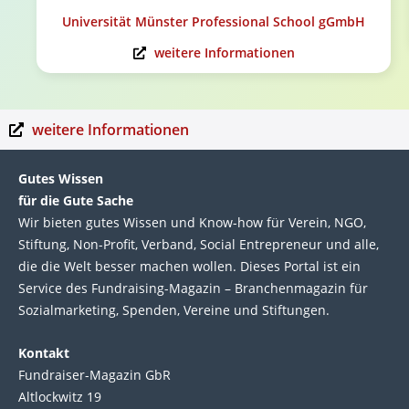
Universität Münster Professional School gGmbH
weitere Informationen
weitere Informationen
Gutes Wissen
für die Gute Sache
Wir bie­ten gutes Wis­sen und Know-how für Ver­ein, NGO,
Stif­tung, Non-Profit, Ver­band, Social Entre­pre­neur und alle,
die die Welt bes­ser machen wol­len. Die­ses Por­tal ist ein
Service des Fund­raising-Magazin – Bran­chen­magazin für
Sozial­marke­ting, Spen­den, Ver­eine und Stif­tun­gen.
Kontakt
Fundraiser-Magazin GbR
Altlockwitz 19