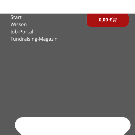
Zum
Inhalt
Start
springen
0,00
€
Warenkor
Wissen
Job-Portal
Fundraising-Magazin