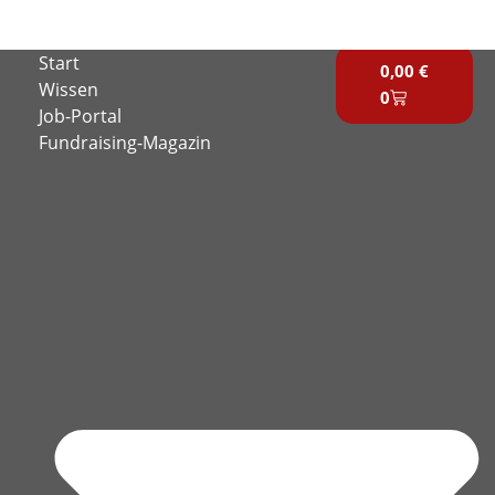
Zum
Inhalt
Warenkorb
Start
springen
0,00
€
Wissen
0
Job-Portal
Fundraising-Magazin