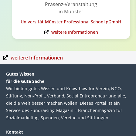
Präsenz-Veranstaltung
in Münster
Universität Münster Professional School gGmbH
weitere Informationen
weitere Informationen
Gutes Wissen
für die Gute Sache
Wir bie­ten gutes Wis­sen und Know-how für Ver­ein, NGO,
Stif­tung, Non-Profit, Ver­band, Social Entre­pre­neur und alle,
die die Welt bes­ser machen wol­len. Die­ses Por­tal ist ein
Service des Fund­raising-Magazin – Bran­chen­magazin für
Sozial­marke­ting, Spen­den, Ver­eine und Stif­tun­gen.
Kontakt