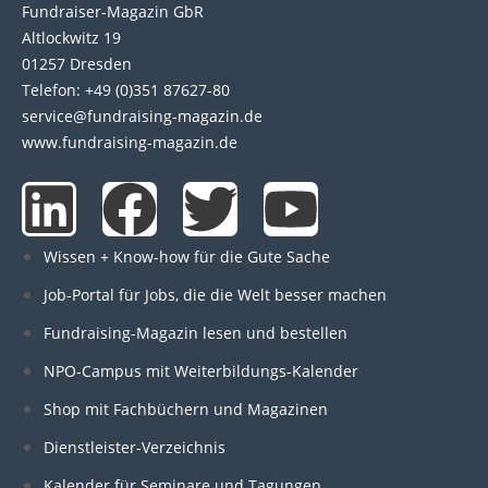
Fundraiser-Magazin GbR
Altlockwitz 19
01257 Dresden
Telefon: +49 (0)351 87627-80
service@fundraising-magazin.de
www.fundraising-magazin.de
L
F
T
Y
i
a
w
o
Wissen + Know-how für die Gute Sache
n
c
i
u
Job-Portal für Jobs, die die Welt besser machen
Fundraising-Magazin lesen und bestellen
k
e
t
t
NPO-Campus mit Weiterbildungs-Kalender
e
b
t
u
Shop mit Fachbüchern und Magazinen
Dienstleister-Verzeichnis
d
o
e
b
Kalender für Seminare und Tagungen