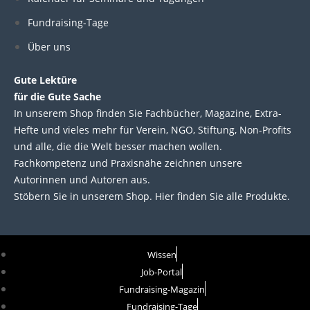
i
o
r
e
Fundraising-Tage
Über uns
n
k
Gute Lektüre
für die Gute Sache
In unserem Shop finden Sie Fachbücher, Magazine, Extra-
Hefte und vieles mehr für Verein, NGO, Stiftung, Non-Profits
und alle, die die Welt besser machen wollen.
Fachkompetenz und Praxisnähe zeichnen unsere
Autorinnen und Autoren aus.
Stöbern Sie in unserem Shop. Hier finden Sie alle Produkte.
Wissen
Job-Portal
Fundraising-Magazin
Fundraising-Tage