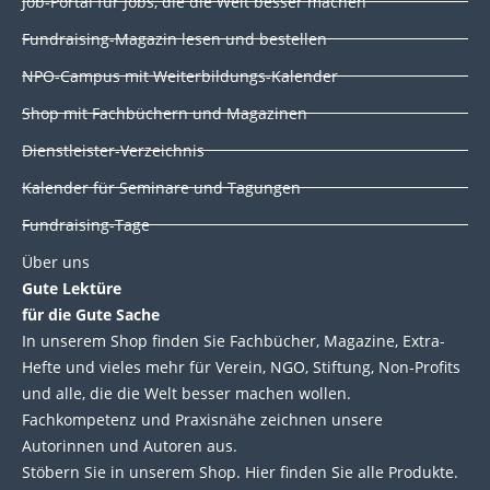
Job-Portal für Jobs, die die Welt besser machen
e
b
t
u
d
o
e
b
Fundraising-Magazin lesen und bestellen
i
o
r
e
NPO-Campus mit Weiterbildungs-Kalender
n
k
Shop mit Fachbüchern und Magazinen
Dienstleister-Verzeichnis
Kalender für Seminare und Tagungen
Fundraising-Tage
Über uns
Gute Lektüre
für die Gute Sache
In unserem Shop finden Sie Fachbücher, Magazine, Extra-
Hefte und vieles mehr für Verein, NGO, Stiftung, Non-Profits
und alle, die die Welt besser machen wollen.
Fachkompetenz und Praxisnähe zeichnen unsere
Autorinnen und Autoren aus.
Stöbern Sie in unserem Shop. Hier finden Sie alle Produkte.