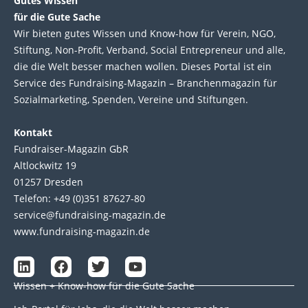
Gutes Wissen
für die Gute Sache
Wir bie­ten gutes Wis­sen und Know-how für Ver­ein, NGO,
Stif­tung, Non-Profit, Ver­band, Social Entre­pre­neur und alle,
die die Welt bes­ser machen wol­len. Die­ses Por­tal ist ein
Service des Fund­raising-Magazin – Bran­chen­magazin für
Sozial­marke­ting, Spen­den, Ver­eine und Stif­tun­gen.
Kontakt
Fundraiser-Magazin GbR
Altlockwitz 19
01257 Dresden
Telefon: +49 (0)351 87627-80
service@fundraising-magazin.de
www.fundraising-magazin.de
L
F
T
Y
i
a
w
o
Wissen + Know-how für die Gute Sache
n
c
i
u
k
e
t
t