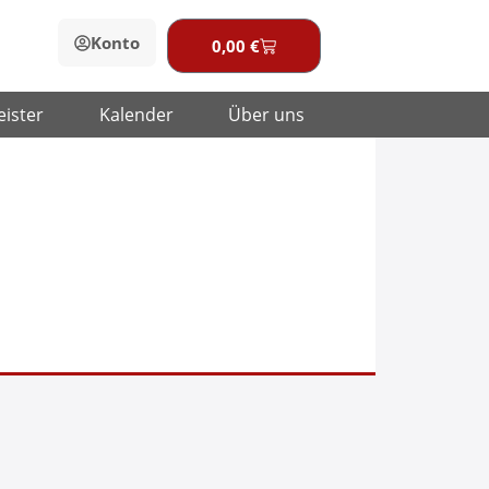
Konto
0,00
€
Warenkorb
eister
Kalender
Über uns