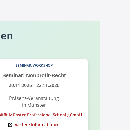
gen
SEMINAR/WORKSHOP
Seminar: Nonprofit-Recht
Infoabend
Governance
20.11.2026
– 22.11.2026
Präsenz-Veranstaltung
in Münster
On
sität Münster Professional School gGmbH
Universität Mü
weitere Informationen