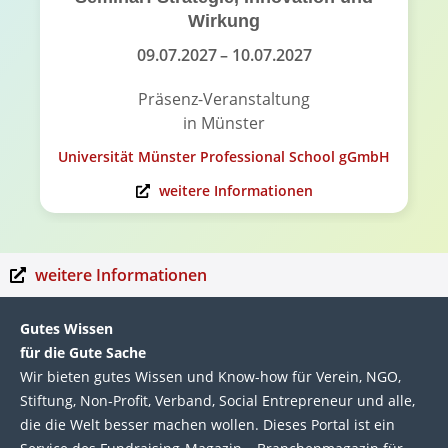
Wirkung
09.07.2027
– 10.07.2027
Präsenz-Veranstaltung
in Münster
Universität Münster Professional School gGmbH
weitere Informationen
weitere Informationen
Gutes Wissen
für die Gute Sache
Wir bie­ten gutes Wis­sen und Know-how für Ver­ein, NGO,
Stif­tung, Non-Profit, Ver­band, Social Entre­pre­neur und alle,
die die Welt bes­ser machen wol­len. Die­ses Por­tal ist ein