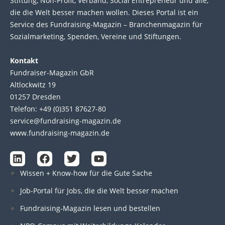
Stif­tung, Non-Profit, Ver­band, Social Entre­pre­neur und alle,
die die Welt bes­ser machen wol­len. Die­ses Por­tal ist ein
Service des Fund­raising-Magazin – Bran­chen­magazin für
Sozial­marke­ting, Spen­den, Ver­eine und Stif­tun­gen.
Kontakt
Fundraiser-Magazin GbR
Altlockwitz 19
01257 Dresden
Telefon: +49 (0)351 87627-80
service@fundraising-magazin.de
www.fundraising-magazin.de
L
F
T
Y
i
a
w
o
Wissen + Know-how für die Gute Sache
n
c
i
u
k
e
t
t
Job-Portal für Jobs, die die Welt besser machen
e
b
t
u
d
o
e
b
Fundraising-Magazin lesen und bestellen
i
o
r
e