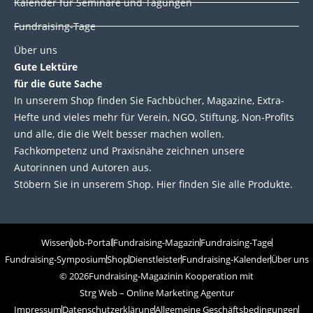
Kalender für Seminare und Tagungen
Fundraising-Tage
Über uns
Gute Lektüre
für die Gute Sache
In unserem Shop finden Sie Fachbücher, Magazine, Extra-
Hefte und vieles mehr für Verein, NGO, Stiftung, Non-Profits
und alle, die die Welt besser machen wollen.
Fachkompetenz und Praxisnähe zeichnen unsere
Autorinnen und Autoren aus.
Stöbern Sie in unserem Shop. Hier finden Sie alle Produkte.
Wissen
Job-Portal
Fundraising-Magazin
Fundraising-Tage
Fundraising-Symposium
Shop
Dienstleister
Fundraising-Kalender
Über uns
© 2026
Fundraising-Magazin
in Kooperation mit
Strg Web – Online Marketing Agentur
Impressum
Datenschutzerklärung
Allgemeine Geschäftsbedingungen