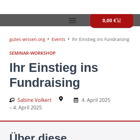
Zum
Inhalt
springen
0,00
€
Warenkor
gutes-wissen.org
Events
Ihr Einstieg ins Fundraising
SEMINAR-WORKSHOP
Ihr Einstieg ins
Fundraising
Sabine Volkert
4. April 2025
– 4. April 2025
Über diese