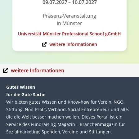
09.07.2027
– 10.07.2027
Präsenz-Veranstaltung
in Münster
Universität Münster Professional School gGmbH
weitere Informationen
weitere Informationen
Gutes Wissen
für die Gute Sache
Wir bie­ten gutes Wis­sen und Know-how für Ver­ein, NGO,
Stif­tung, Non-Profit, Ver­band, Social Entre­pre­neur und alle,
die die Welt bes­ser machen wol­len. Die­ses Por­tal ist ein
Service des Fund­raising-Magazin – Bran­chen­magazin für
Sozial­marke­ting, Spen­den, Ver­eine und Stif­tun­gen.