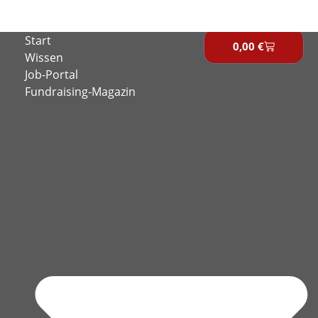
Zum
Inhalt
Start
springen
0,00
€
Warenkor
Wissen
Job-Portal
Fundraising-Magazin