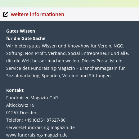
weitere Informationen
Gutes Wissen
für die Gute Sache
Wir bie­ten gutes Wis­sen und Know-how für Ver­ein, NGO,
Stif­tung, Non-Profit, Ver­band, Social Entre­pre­neur und alle,
die die Welt bes­ser machen wol­len. Die­ses Por­tal ist ein
Service des Fund­raising-Magazin – Bran­chen­magazin für
Sozial­marke­ting, Spen­den, Ver­eine und Stif­tun­gen.
Kontakt
Fundraiser-Magazin GbR
Altlockwitz 19
01257 Dresden
Telefon: +49 (0)351 87627-80
service@fundraising-magazin.de
www.fundraising-magazin.de