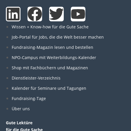
L
F
T
Y
i
a
w
o
Wissen + Know-how für die Gute Sache
n
c
i
u
Job-Portal für Jobs, die die Welt besser machen
Fundraising-Magazin lesen und bestellen
k
e
t
t
NPO-Campus mit Weiterbildungs-Kalender
e
b
t
u
Shop mit Fachbüchern und Magazinen
Dienstleister-Verzeichnis
d
o
e
b
Kalender für Seminare und Tagungen
i
o
r
e
Fundraising-Tage
Über uns
n
k
Gute Lektüre
für die Gute Sache