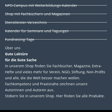
i
o
r
e
NPO-Campus mit Weiterbildungs-Kalender
n
k
Shop mit Fachbüchern und Magazinen
Dienstleister-Verzeichnis
Kalender für Seminare und Tagungen
Fundraising-Tage
Über uns
Gute Lektüre
für die Gute Sache
In unserem Shop finden Sie Fachbücher, Magazine, Extra-
Hefte und vieles mehr für Verein, NGO, Stiftung, Non-Profits
und alle, die die Welt besser machen wollen.
Fachkompetenz und Praxisnähe zeichnen unsere
Autorinnen und Autoren aus.
Stöbern Sie in unserem Shop. Hier finden Sie alle Produkte.