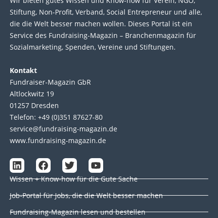
Wir bie­ten gutes Wis­sen und Know-how für Ver­ein, NGO,
Stif­tung, Non-Profit, Ver­band, Social Entre­pre­neur und alle,
die die Welt bes­ser machen wol­len. Die­ses Por­tal ist ein
Service des Fund­raising-Magazin – Bran­chen­magazin für
Sozial­marke­ting, Spen­den, Ver­eine und Stif­tun­gen.
Kontakt
Fundraiser-Magazin GbR
Altlockwitz 19
01257 Dresden
Telefon: +49 (0)351 87627-80
service@fundraising-magazin.de
www.fundraising-magazin.de
L
F
T
Y
i
a
w
o
Wissen + Know-how für die Gute Sache
n
c
i
u
k
e
t
t
Job-Portal für Jobs, die die Welt besser machen
e
b
t
u
d
o
e
b
Fundraising-Magazin lesen und bestellen