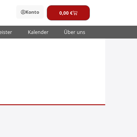
Konto
0,00
€
Warenkorb
eister
Kalender
Über uns