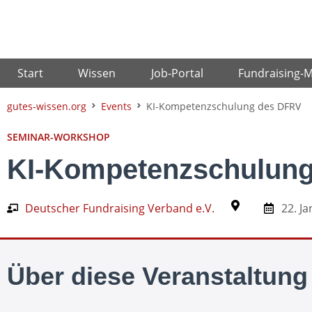
Zum
Inhalt
springen
Start
Wissen
Job-Portal
Fundraising-
gutes-wissen.org
Events
KI-Kompetenzschulung des DFRV
SEMINAR-WORKSHOP
KI-Kompetenzschulun
Deutscher Fundraising Verband e.V.
22. J
Über diese Veranstaltung