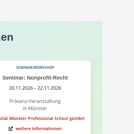
gen
SEMINAR/WORKSHOP
Seminar: Nonprofit-Recht
Infoabend
Governance
20.11.2026
– 22.11.2026
Präsenz-Veranstaltung
in Münster
On
sität Münster Professional School gGmbH
Universität Mü
weitere Informationen