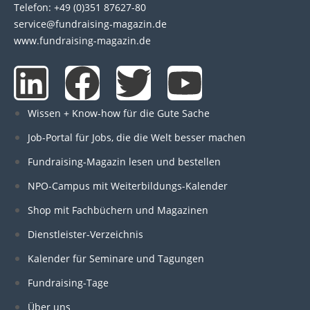
Telefon: +49 (0)351 87627-80
service@fundraising-magazin.de
www.fundraising-magazin.de
L
F
T
Y
i
a
w
o
Wissen + Know-how für die Gute Sache
n
c
i
u
Job-Portal für Jobs, die die Welt besser machen
Fundraising-Magazin lesen und bestellen
k
e
t
t
NPO-Campus mit Weiterbildungs-Kalender
e
b
t
u
Shop mit Fachbüchern und Magazinen
Dienstleister-Verzeichnis
d
o
e
b
Kalender für Seminare und Tagungen
i
o
r
e
Fundraising-Tage
Über uns