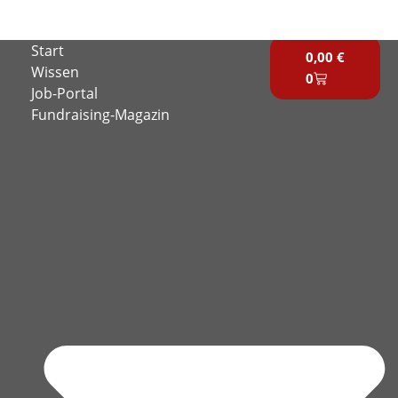
Zum
Inhalt
Warenkorb
Start
springen
0,00
€
Wissen
0
Job-Portal
Fundraising-Magazin