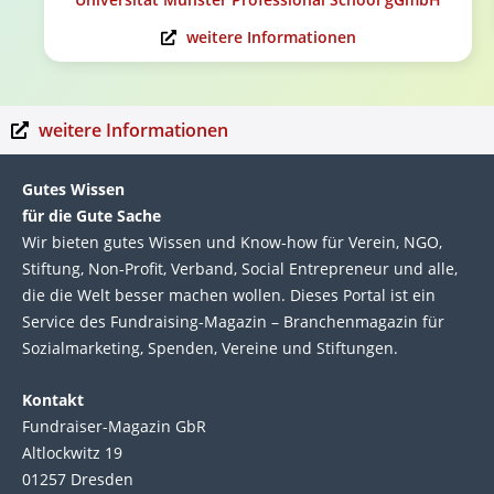
weitere Informationen
weitere Informationen
Gutes Wissen
für die Gute Sache
Wir bie­ten gutes Wis­sen und Know-how für Ver­ein, NGO,
Stif­tung, Non-Profit, Ver­band, Social Entre­pre­neur und alle,
die die Welt bes­ser machen wol­len. Die­ses Por­tal ist ein
Service des Fund­raising-Magazin – Bran­chen­magazin für
Sozial­marke­ting, Spen­den, Ver­eine und Stif­tun­gen.
Kontakt
Fundraiser-Magazin GbR
Altlockwitz 19
01257 Dresden