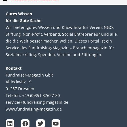
Gutes Wissen
für die Gute Sache
Wir bie­ten gutes Wis­sen und Know-how für Ver­ein, NGO,
Stif­tung, Non-Profit, Ver­band, Social Entre­pre­neur und alle,
die die Welt bes­ser machen wol­len. Die­ses Por­tal ist ein
Service des Fund­raising-Magazin – Bran­chen­magazin für
Sozial­marke­ting, Spen­den, Ver­eine und Stif­tun­gen.
Kontakt
Fundraiser-Magazin GbR
Altlockwitz 19
01257 Dresden
Telefon: +49 (0)351 87627-80
service@fundraising-magazin.de
www.fundraising-magazin.de
L
F
T
Y