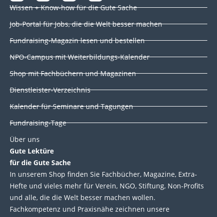
i
a
w
o
Wissen + Know-how für die Gute Sache
n
c
i
u
k
e
t
t
Job-Portal für Jobs, die die Welt besser machen
e
b
t
u
d
o
e
b
Fundraising-Magazin lesen und bestellen
i
o
r
e
NPO-Campus mit Weiterbildungs-Kalender
n
k
Shop mit Fachbüchern und Magazinen
Dienstleister-Verzeichnis
Kalender für Seminare und Tagungen
Fundraising-Tage
Über uns
Gute Lektüre
für die Gute Sache
In unserem Shop finden Sie Fachbücher, Magazine, Extra-
Hefte und vieles mehr für Verein, NGO, Stiftung, Non-Profits
und alle, die die Welt besser machen wollen.
Fachkompetenz und Praxisnähe zeichnen unsere