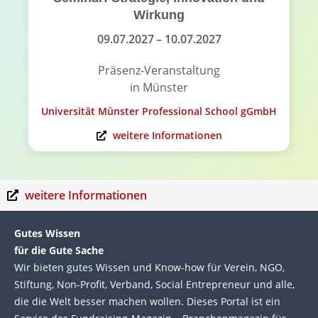
Wirkung
09.07.2027
– 10.07.2027
Präsenz-Veranstaltung
in Münster
Universität Münster Professional School gGmbH
weitere Informationen
weitere Informationen
Gutes Wissen
für die Gute Sache
Wir bie­ten gutes Wis­sen und Know-how für Ver­ein, NGO,
Stif­tung, Non-Profit, Ver­band, Social Entre­pre­neur und alle,
die die Welt bes­ser machen wol­len. Die­ses Por­tal ist ein