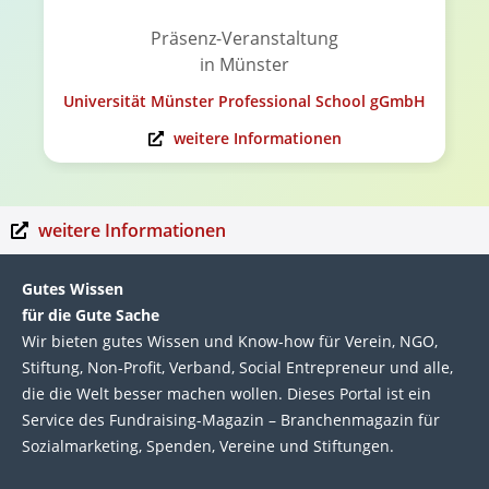
Präsenz-Veranstaltung
in Münster
Universität Münster Professional School gGmbH
weitere Informationen
weitere Informationen
Gutes Wissen
für die Gute Sache
Wir bie­ten gutes Wis­sen und Know-how für Ver­ein, NGO,
Stif­tung, Non-Profit, Ver­band, Social Entre­pre­neur und alle,
die die Welt bes­ser machen wol­len. Die­ses Por­tal ist ein
Service des Fund­raising-Magazin – Bran­chen­magazin für
Sozial­marke­ting, Spen­den, Ver­eine und Stif­tun­gen.