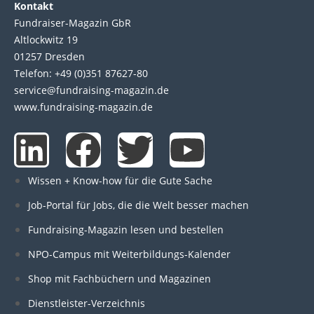
Kontakt
Fundraiser-Magazin GbR
Altlockwitz 19
01257 Dresden
Telefon: +49 (0)351 87627-80
service@fundraising-magazin.de
www.fundraising-magazin.de
L
F
T
Y
i
a
w
o
Wissen + Know-how für die Gute Sache
n
c
i
u
Job-Portal für Jobs, die die Welt besser machen
Fundraising-Magazin lesen und bestellen
k
e
t
t
NPO-Campus mit Weiterbildungs-Kalender
e
b
t
u
Shop mit Fachbüchern und Magazinen
Dienstleister-Verzeichnis