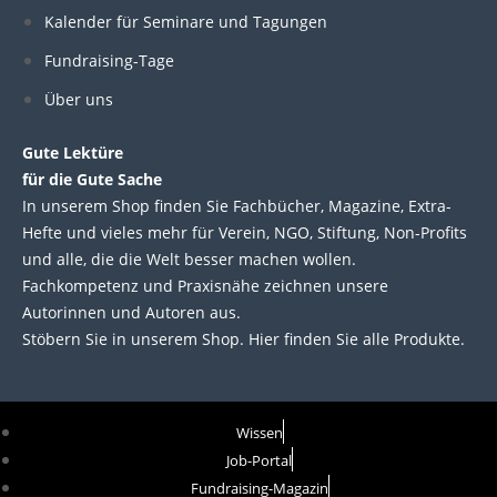
d
o
e
b
Kalender für Seminare und Tagungen
i
o
r
e
Fundraising-Tage
Über uns
n
k
Gute Lektüre
für die Gute Sache
In unserem Shop finden Sie Fachbücher, Magazine, Extra-
Hefte und vieles mehr für Verein, NGO, Stiftung, Non-Profits
und alle, die die Welt besser machen wollen.
Fachkompetenz und Praxisnähe zeichnen unsere
Autorinnen und Autoren aus.
Stöbern Sie in unserem Shop. Hier finden Sie alle Produkte.
Wissen
Job-Portal
Fundraising-Magazin