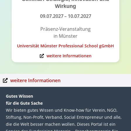
Wirkung
09.07.2027
– 10.07.2027
Präsenz-Veranstaltung
in Münster
Universität Münster Professional School gGmbH
weitere Informationen
weitere Informationen
Gutes Wissen
für die Gute Sache
Wir bie­ten gutes Wis­sen und Know-how für Ver­ein, NGO,
Stif­tung, Non-Profit, Ver­band, Social Entre­pre­neur und alle,
die die Welt bes­ser machen wol­len. Die­ses Por­tal ist ein