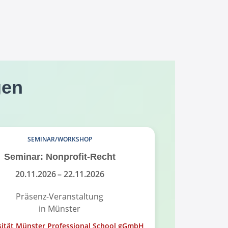
gen
SEMINAR/WORKSHOP
Seminar: Nonprofit-Recht
Infoabend
Governance
20.11.2026
– 22.11.2026
Präsenz-Veranstaltung
in Münster
On
sität Münster Professional School gGmbH
Universität Mü