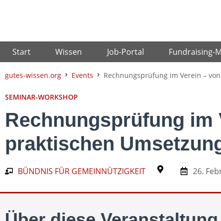
Zum
Inhalt
springen
Start
Wissen
Job-Portal
Fundraising-
gutes-wissen.org
Events
Rechnungsprüfung im Verein – von
SEMINAR-WORKSHOP
Rechnungsprüfung im V
praktischen Umsetzun
BÜNDNIS FÜR GEMEINNÜTZIGKEIT
26. Feb
Über diese Veranstaltung