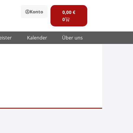
Warenkorb
Konto
0,00
€
0
eister
Kalender
Über uns