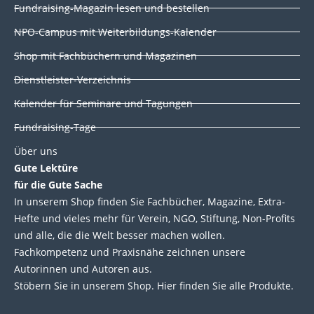
d
o
e
b
Fundraising-Magazin lesen und bestellen
i
o
r
e
NPO-Campus mit Weiterbildungs-Kalender
n
k
Shop mit Fachbüchern und Magazinen
Dienstleister-Verzeichnis
Kalender für Seminare und Tagungen
Fundraising-Tage
Über uns
Gute Lektüre
für die Gute Sache
In unserem Shop finden Sie Fachbücher, Magazine, Extra-
Hefte und vieles mehr für Verein, NGO, Stiftung, Non-Profits
und alle, die die Welt besser machen wollen.
Fachkompetenz und Praxisnähe zeichnen unsere
Autorinnen und Autoren aus.
Stöbern Sie in unserem Shop. Hier finden Sie alle Produkte.