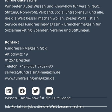
für die Gute Sache
Wir bie­ten gutes Wis­sen und Know-how für Ver­ein, NGO,
Stif­tung, Non-Profit, Ver­band, Social Entre­pre­neur und alle,
die die Welt bes­ser machen wol­len. Die­ses Por­tal ist ein
Service des Fund­raising-Magazin – Bran­chen­magazin für
Sozial­marke­ting, Spen­den, Ver­eine und Stif­tun­gen.
Kontakt
Fundraiser-Magazin GbR
Altlockwitz 19
01257 Dresden
Telefon: +49 (0)351 87627-80
service@fundraising-magazin.de
www.fundraising-magazin.de
L
F
T
Y
i
a
w
o
Wissen + Know-how für die Gute Sache
n
c
i
u
k
e
t
t
Job-Portal für Jobs, die die Welt besser machen
e
b
t
u