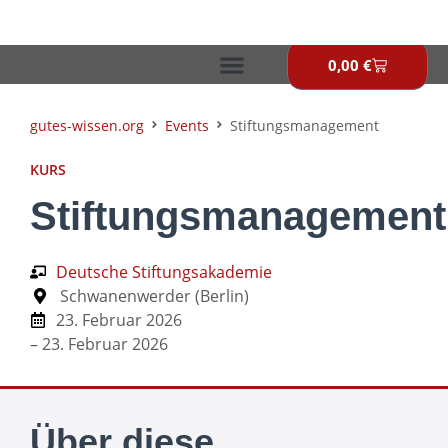
Zum
Inhalt
springen
0,00
€
Warenkor
gutes-wissen.org
Events
Stiftungsmanagement
KURS
Stiftungsmanagement
Deutsche Stiftungsakademie
Schwanenwerder (Berlin)
23. Februar 2026
– 23. Februar 2026
Über diese