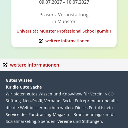
09.07.2027
– 10.07.2027
Präsenz-Veranstaltung
in Münster
Universität Münster Professional School gGmbH
weitere Informationen
weitere Informationen
Gutes Wissen
für die Gute Sache
Wir bie­ten gutes Wis­sen und Know-how für Ver­ein, NGO,
Stif­tung, Non-Profit, Ver­band, Social Entre­pre­neur und alle,
die die Welt bes­ser machen wol­len. Die­ses Por­tal ist ein
Service des Fund­raising-Magazin – Bran­chen­magazin für
Sozial­marke­ting, Spen­den, Ver­eine und Stif­tun­gen.