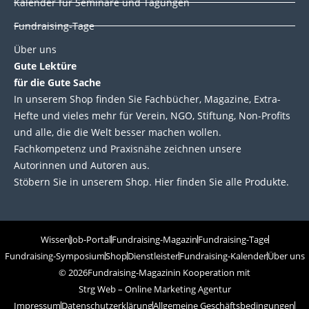
Kalender für Seminare und Tagungen
Fundraising-Tage
Über uns
Gute Lektüre
für die Gute Sache
In unserem Shop finden Sie Fachbücher, Magazine, Extra-
Hefte und vieles mehr für Verein, NGO, Stiftung, Non-Profits
und alle, die die Welt besser machen wollen.
Fachkompetenz und Praxisnähe zeichnen unsere
Autorinnen und Autoren aus.
Stöbern Sie in unserem Shop. Hier finden Sie alle Produkte.
Wissen
Job-Portal
Fundraising-Magazin
Fundraising-Tage
Fundraising-Symposium
Shop
Dienstleister
Fundraising-Kalender
Über uns
© 2026
Fundraising-Magazin
in Kooperation mit
Strg Web – Online Marketing Agentur
Impressum
Datenschutzerklärung
Allgemeine Geschäftsbedingungen