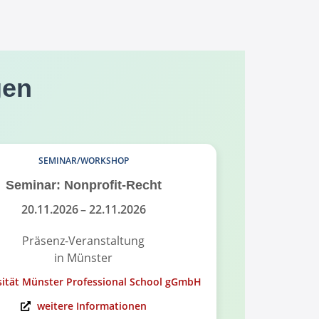
gen
SEMINAR/WORKSHOP
Seminar: Nonprofit-Recht
Infoabend
Governance
20.11.2026
– 22.11.2026
Präsenz-Veranstaltung
in Münster
On
sität Münster Professional School gGmbH
Universität Mü
weitere Informationen