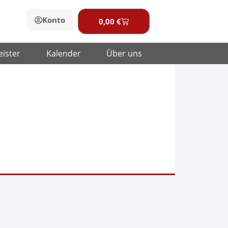
Konto
0,00
€
Warenkorb
eister
Kalender
Über uns