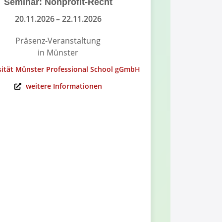
Seminar: Nonprofit-Recht
Infoabend
Governance
20.11.2026
– 22.11.2026
Präsenz-Veranstaltung
in Münster
On
sität Münster Professional School gGmbH
Universität Mü
weitere Informationen