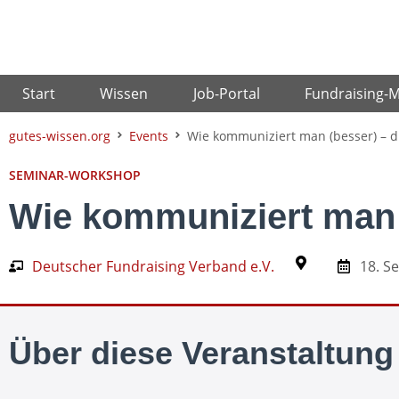
Zum
Inhalt
springen
Start
Wissen
Job-Portal
Fundraising-
gutes-wissen.org
Events
Wie kommuniziert man (besser) – di
SEMINAR-WORKSHOP
Wie kommuniziert man (
Deutscher Fundraising Verband e.V.
18. S
Über diese Veranstaltung