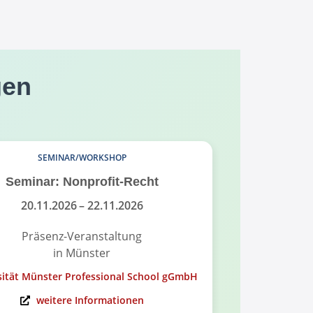
gen
SEMINAR/WORKSHOP
Seminar: Nonprofit-Recht
Infoabend
Governance
20.11.2026
– 22.11.2026
Präsenz-Veranstaltung
in Münster
On
sität Münster Professional School gGmbH
Universität Mü
weitere Informationen