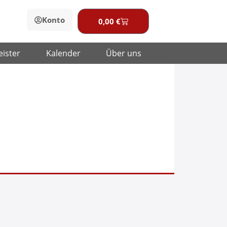
Konto
0,00
€
Warenkorb
eister
Kalender
Über uns