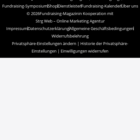
Fundraising-Symposium
Shop
Dienstleister
Fundraising-Kalender
Über uns
© 2026
Fundraising-Magazin
in Kooperation mit
Strg Web – Online Marketing Agentur
Impressum
Datenschutzerklärung
Allgemeine Geschäftsbedingungen
Widerrufsbelehrung
Privatsphäre-Einstellungen ändern
|
Historie der Privatsphäre-
Einstellungen
|
Einwilligungen widerrufen