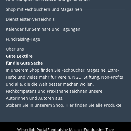
n
k
Shop mit Fachbüchern und Magazinen
Dienstleister-Verzeichnis
Kalender für Seminare und Tagungen
Fundraising-Tage
Über uns
Gute Lektüre
für die Gute Sache
In unserem Shop finden Sie Fachbücher, Magazine, Extra-
Hefte und vieles mehr für Verein, NGO, Stiftung, Non-Profits
und alle, die die Welt besser machen wollen.
Fachkompetenz und Praxisnähe zeichnen unsere
Autorinnen und Autoren aus.
Stöbern Sie in unserem Shop. Hier finden Sie alle Produkte.
Wissen
Job-Portal
Fundraising-Magazin
Fundraising-Tage