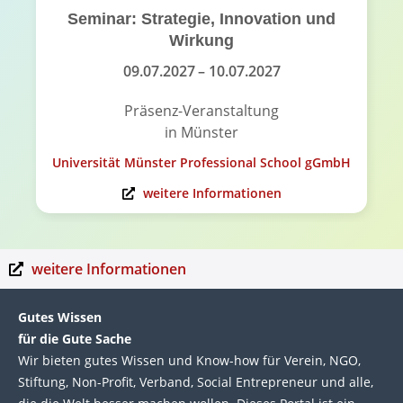
Seminar: Strategie, Innovation und
Wirkung
09.07.2027
– 10.07.2027
Präsenz-Veranstaltung
in Münster
Universität Münster Professional School gGmbH
weitere Informationen
weitere Informationen
Gutes Wissen
für die Gute Sache
Wir bie­ten gutes Wis­sen und Know-how für Ver­ein, NGO,
Stif­tung, Non-Profit, Ver­band, Social Entre­pre­neur und alle,