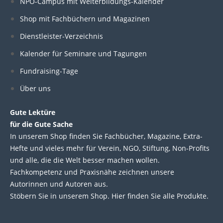
k
e
t
t
NPO-Campus mit Weiterbildungs-Kalender
e
b
t
u
Shop mit Fachbüchern und Magazinen
Dienstleister-Verzeichnis
d
o
e
b
Kalender für Seminare und Tagungen
i
o
r
e
Fundraising-Tage
Über uns
n
k
Gute Lektüre
für die Gute Sache
In unserem Shop finden Sie Fachbücher, Magazine, Extra-
Hefte und vieles mehr für Verein, NGO, Stiftung, Non-Profits
und alle, die die Welt besser machen wollen.
Fachkompetenz und Praxisnähe zeichnen unsere
Autorinnen und Autoren aus.
Stöbern Sie in unserem Shop. Hier finden Sie alle Produkte.