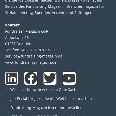
die die Welt bes­ser machen wol­len. Die­ses Por­tal ist ein
Service des Fund­raising-Magazin – Bran­chen­magazin für
Sozial­marke­ting, Spen­den, Ver­eine und Stif­tun­gen.
Kontakt
Fundraiser-Magazin GbR
Altlockwitz 19
01257 Dresden
Telefon: +49 (0)351 87627-80
service@fundraising-magazin.de
www.fundraising-magazin.de
L
F
T
Y
i
a
w
o
Wissen + Know-how für die Gute Sache
n
c
i
u
Job-Portal für Jobs, die die Welt besser machen
Fundraising-Magazin lesen und bestellen