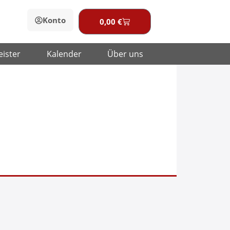
Konto
0,00
€
Warenkorb
eister
Kalender
Über uns