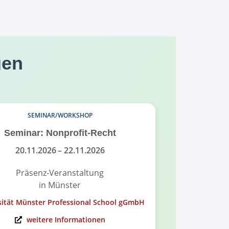
gen
SEMINAR/WORKSHOP
Seminar: Nonprofit-Recht
Infoabend
Governance
20.11.2026
– 22.11.2026
Präsenz-Veranstaltung
in Münster
On
sität Münster Professional School gGmbH
Universität Mü
weitere Informationen