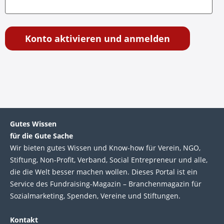
Konto aktivieren und anmelden
Gutes Wissen
für die Gute Sache
Wir bie­ten gutes Wis­sen und Know-how für Ver­ein, NGO,
Stif­tung, Non-Profit, Ver­band, Social Entre­pre­neur und alle,
die die Welt bes­ser machen wol­len. Die­ses Por­tal ist ein
Service des Fund­raising-Magazin – Bran­chen­magazin für
Sozial­marke­ting, Spen­den, Ver­eine und Stif­tun­gen.
Kontakt