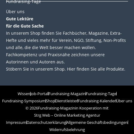
Fundraising-Tage
Über uns
Gute Lektüre
für die Gute Sache
In unserem Shop finden Sie Fachbücher, Magazine, Extra-
Hefte und vieles mehr für Verein, NGO, Stiftung, Non-Profits
und alle, die die Welt besser machen wollen.
Fachkompetenz und Praxisnähe zeichnen unsere
Autorinnen und Autoren aus.
Stöbern Sie in unserem Shop. Hier finden Sie alle Produkte.
Wissen
Job-Portal
Fundraising-Magazin
Fundraising-Tage
Fundraising-Symposium
Shop
Dienstleister
Fundraising-Kalender
Über uns
© 2026
Fundraising-Magazin
in Kooperation mit
Strg Web – Online Marketing Agentur
Impressum
Datenschutzerklärung
Allgemeine Geschäftsbedingungen
Widerrufsbelehrung