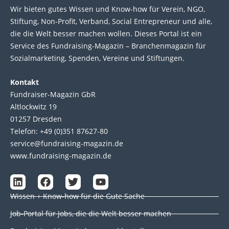
Wir bie­ten gutes Wis­sen und Know-how für Ver­ein, NGO,
Stif­tung, Non-Profit, Ver­band, Social Entre­pre­neur und alle,
die die Welt bes­ser machen wol­len. Die­ses Por­tal ist ein
Service des Fund­raising-Magazin – Bran­chen­magazin für
Sozial­marke­ting, Spen­den, Ver­eine und Stif­tun­gen.
Kontakt
Fundraiser-Magazin GbR
Altlockwitz 19
01257 Dresden
Telefon: +49 (0)351 87627-80
service@fundraising-magazin.de
www.fundraising-magazin.de
L
F
T
Y
i
a
w
o
Wissen + Know-how für die Gute Sache
n
c
i
u
k
e
t
t
Job-Portal für Jobs, die die Welt besser machen
e
b
t
u