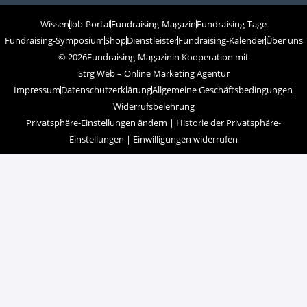
Wissen
Job-Portal
Fundraising-Magazin
Fundraising-Tage
Fundraising-Symposium
Shop
Dienstleister
Fundraising-Kalender
Über uns
© 2026
Fundraising-Magazin
in Kooperation mit
Strg Web – Online Marketing Agentur
Impressum
Datenschutzerklärung
Allgemeine Geschäftsbedingungen
Widerrufsbelehrung
Privatsphäre-Einstellungen ändern
|
Historie der Privatsphäre-
Einstellungen
|
Einwilligungen widerrufen