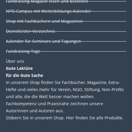
d
o
e
b
Fundraising-Magazin lesen und bestellen
i
o
r
e
NPO-Campus mit Weiterbildungs-Kalender
n
k
Shop mit Fachbüchern und Magazinen
Dienstleister-Verzeichnis
Kalender für Seminare und Tagungen
Fundraising-Tage
Über uns
Gute Lektüre
für die Gute Sache
In unserem Shop finden Sie Fachbücher, Magazine, Extra-
Hefte und vieles mehr für Verein, NGO, Stiftung, Non-Profits
und alle, die die Welt besser machen wollen.
Fachkompetenz und Praxisnähe zeichnen unsere
Autorinnen und Autoren aus.
Stöbern Sie in unserem Shop. Hier finden Sie alle Produkte.