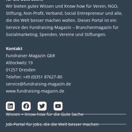
Wir bie­ten gutes Wis­sen und Know-how für Ver­ein, NGO,
Stif­tung, Non-Profit, Ver­band, Social Entre­pre­neur und alle,
die die Welt bes­ser machen wol­len. Die­ses Por­tal ist ein
Service des Fund­raising-Magazin – Bran­chen­magazin für
Sozial­marke­ting, Spen­den, Ver­eine und Stif­tun­gen.
Kontakt
Fundraiser-Magazin GbR
Altlockwitz 19
01257 Dresden
Telefon: +49 (0)351 87627-80
service@fundraising-magazin.de
www.fundraising-magazin.de
L
F
T
Y
i
a
w
o
Wissen + Know-how für die Gute Sache
n
c
i
u
k
e
t
t
Job-Portal für Jobs, die die Welt besser machen
e
b
t
u