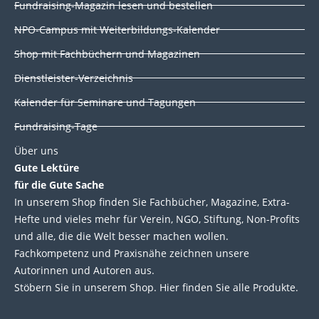
d
o
e
b
Fundraising-Magazin lesen und bestellen
i
o
r
e
NPO-Campus mit Weiterbildungs-Kalender
n
k
Shop mit Fachbüchern und Magazinen
Dienstleister-Verzeichnis
Kalender für Seminare und Tagungen
Fundraising-Tage
Über uns
Gute Lektüre
für die Gute Sache
In unserem Shop finden Sie Fachbücher, Magazine, Extra-
Hefte und vieles mehr für Verein, NGO, Stiftung, Non-Profits
und alle, die die Welt besser machen wollen.
Fachkompetenz und Praxisnähe zeichnen unsere
Autorinnen und Autoren aus.
Stöbern Sie in unserem Shop. Hier finden Sie alle Produkte.